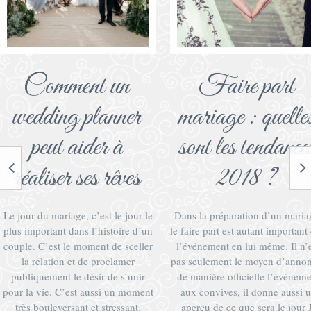
Comment un
Faire part
wedding planner
mariage : quelle
peut aider à
sont les tendance
réaliser ses rêves
2018 ?
Le jour du mariage, c’est le jour le
Dans la préparation d’un maria
plus important dans l’histoire d’un
le faire part est autant important
couple. C’est le moment de sceller
l’événement en lui même. Il n’
la relation et de proclamer
pas seulement le moyen d’anno
publiquement le désir de s’unir
de manière officielle l’événem
pour la vie. C’est aussi un moment
aux convives, il donne aussi 
très bouleversant et stressant.
aperçu de ce que sera le jour J