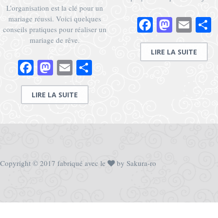
L’organisation est la clé pour un
mariage réussi. Voici quelques
Facebook
Masto
Ema
P
conseils pratiques pour réaliser un
mariage de rêve.
LIRE LA SUITE
Facebook
Mastodon
Email
Partager
LIRE LA SUITE
Copyright © 2017 fabriqué avec le
by Sakura-ro