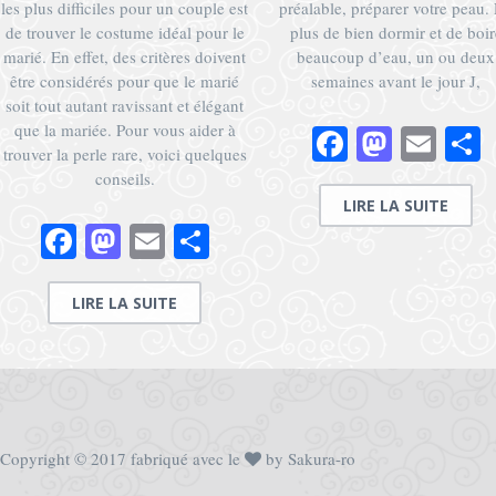
les plus difficiles pour un couple est
préalable, préparer votre peau.
de trouver le costume idéal pour le
plus de bien dormir et de boir
marié. En effet, des critères doivent
beaucoup d’eau, un ou deux
être considérés pour que le marié
semaines avant le jour J,
soit tout autant ravissant et élégant
que la mariée. Pour vous aider à
Facebook
Masto
Ema
P
trouver la perle rare, voici quelques
conseils.
LIRE LA SUITE
Facebook
Mastodon
Email
Partager
LIRE LA SUITE
Copyright © 2017 fabriqué avec le
by Sakura-ro