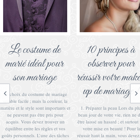
Le costume de
10 principes à
marié idéal pour
observer pour
son mariage
réussir votre mak
up de mariage !
Le choix du costume de mariage
semble facile ; mais la couleur, la
matière et le style sont importants et
1. Préparer la peau Lors du pl
ne peuvent pas être pris pour
beau jour de votre vie, rien ne d
acquis. Vous devez trouver un
être laissé au hasard ; et surtout
équilibre entre les règles et vos
votre mise en beauté ! Pour l
goûts personnels. L’une des tâches
réussir haut la main, vous devez