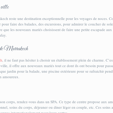
ville
akech reste une destination exceptionnelle pour les voyages de noces. Co
 pour faire des balades, des excursions, pour admirer le coucher de sole
s rare que les nouveaux mariés choisissent de faire une petite escapade aux
afay.
e de Marrakech
ch
, il ne faut pas hésiter à choisir un établissement plein de charme. C’est
ville, il offre aux nouveaux mariés tout ce dont ils ont besoin pour pas
ique jardin pour la balade, une piscine extérieure pour se rafraichir pend
 en amoureux.
 son corps, rendez-vous dans un SPA. Ce type de centre propose aux amo
el, soins du corps, déjeuner ou diner léger en couple, etc. Ces soins 
connus internationalement pour leurs vertus.