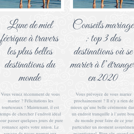
Lune de miel
Conseils mariage
féerique à travers
: top 3 des
les plus belles
destinations où se
destinations du
marier à l’étrange
monde
en 2020
Vous venez récemment de vous
Vous prévoyez de vous marier
marier ? Félicitations les
prochainement ? Il n’y a rien de
tourtereaux ! Maintenant, il est
mieux qu’une belle cérémonie da
temps de chercher l’endroit idéal
un endroit tranquille à l’autre bou
our passer quelques jours de pure
du monde pour faire de ce jour
romance après votre union. Le
particulier un moment assurémen
voyage de noces permet aux
exceptionnel. Bien sûr, quand o