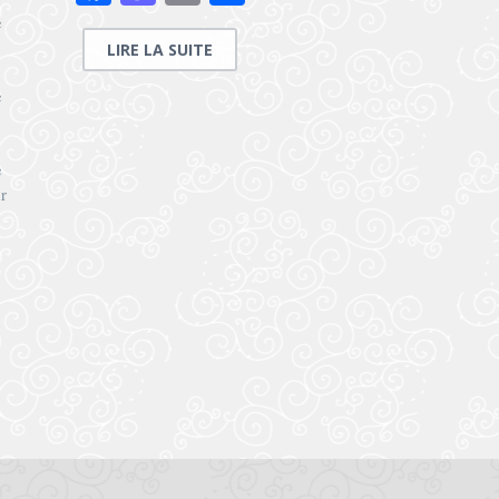
e
LIRE LA SUITE
e
e
r
on
l
artager