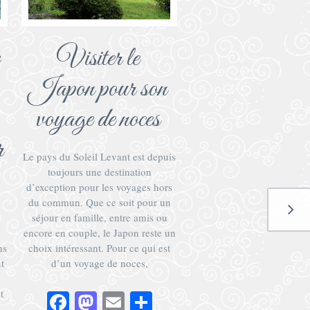
Visiter le
Japon pour son
voyage de noces
r
Le pays du Soleil Levant est depuis
toujours une destination
d’exception pour les voyages hors
du commun. Que ce soit pour un
séjour en famille, entre amis ou
encore en couple, le Japon reste un
ns
choix intéressant. Pour ce qui est
t
d’un voyage de noces,
t
Facebook
Mastodon
Email
Partager
n