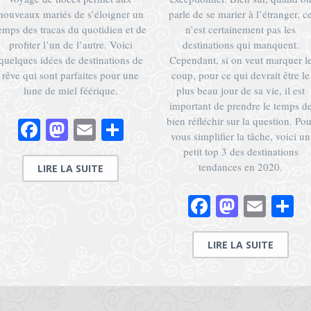
nouveaux mariés de s’éloigner un
parle de se marier à l’étranger, c
ger
emps des tracas du quotidien et de
n’est certainement pas les
profiter l’un de l’autre. Voici
destinations qui manquent.
quelques idées de destinations de
Cependant, si on veut marquer l
rêve qui sont parfaites pour une
coup, pour ce qui devrait être le
lune de miel féérique.
plus beau jour de sa vie, il est
important de prendre le temps d
bien réfléchir sur la question. Pou
Facebook
Mastodon
Email
Partager
vous simplifier la tâche, voici un
petit top 3 des destinations
tendances en 2020.
LIRE LA SUITE
Facebook
Mastod
Emai
P
LIRE LA SUITE